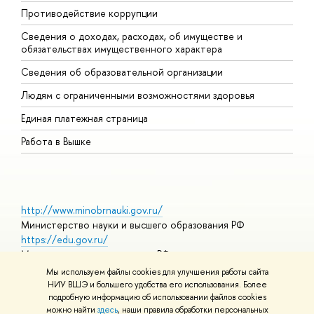
Противодействие коррупции
Ц
Сведения о доходах, расходах, об имуществе и
Б
обязательствах имущественного характера
О
Сведения об образовательной организации
О
Людям с ограниченными возможностями здоровья
Единая платежная страница
Работа в Вышке
http://www.minobrnauki.gov.ru/
Министерство науки и высшего образования РФ
https://edu.gov.ru/
Министерство просвещения РФ
https://elearning.hse.ru/mooc
Мы используем файлы cookies для улучшения работы сайта
Массовые открытые онлайн-курсы
НИУ ВШЭ и большего удобства его использования. Более
подробную информацию об использовании файлов cookies
можно найти
здесь
, наши правила обработки персональных