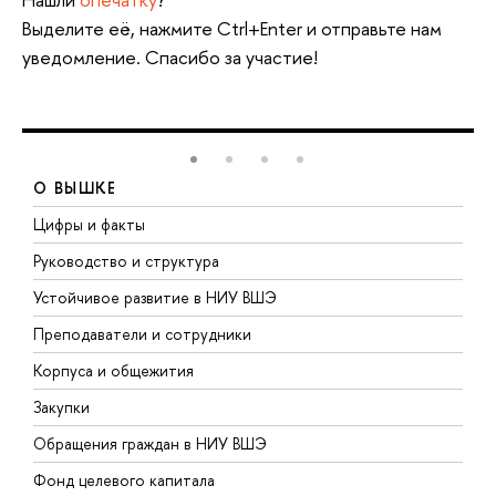
Выделите её, нажмите Ctrl+Enter и отправьте нам
уведомление. Спасибо за участие!
О ВЫШКЕ
Цифры и факты
Л
Руководство и структура
Д
Устойчивое развитие в НИУ ВШЭ
О
Преподаватели и сотрудники
П
Корпуса и общежития
В
Закупки
П
Обращения граждан в НИУ ВШЭ
А
Фонд целевого капитала
Д