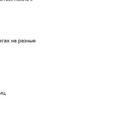
егах на разные
ниц