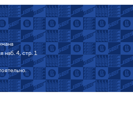
умана
 наб. 4, стр. 1
тоятельно.