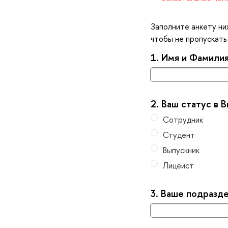
Заполните анкету ни
чтобы не пропускать 
1.
Имя и Фамили
2.
аш статус в 
Сотрудник
Студент
ыпускник
Лицеист
3.
аше подразд