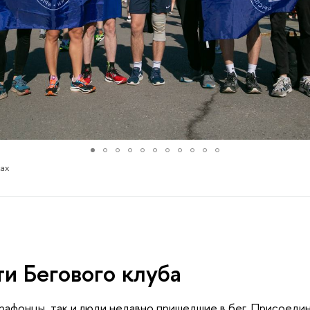
ах
и Бегового клуба
рафонцы, так и люди недавно пришедшие в бег. Присоеди