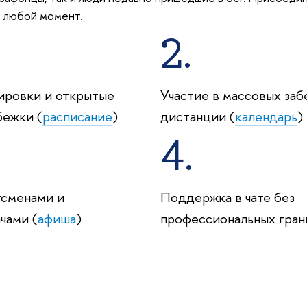
в любой момент.
2.
ировки и открытые
Участие в массовых заб
бежки (
расписание
)
дистанции (
календарь
)
4.
тсменами и
Поддержка в чате без
чами (
афиша
)
профессиональных гра