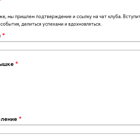
же, мы пришлем подтверждение и ссылку на чат клуба. Вступи
события, делиться успехами и вдохновляться.
я
*
Вышке
*
еление
*