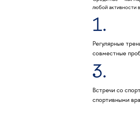
любой активности 
1.
Регулярные трен
совместные про
3.
стречи со спор
спортивными вра