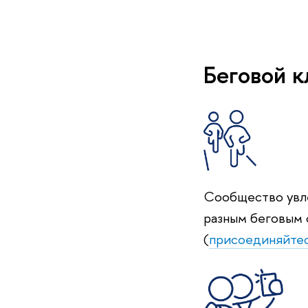
Беговой 
Сообщество увле
разным беговым
(
присоединяйтес