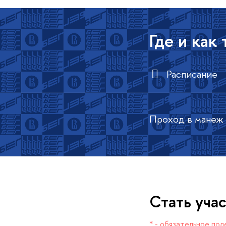
Где и как
Расписание
Проход в манеж 
Стать уча
* - обязательное пол