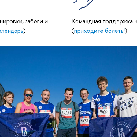
ировки, забеги и
Командная поддержка н
алендарь
)
(
приходите болеть!
)