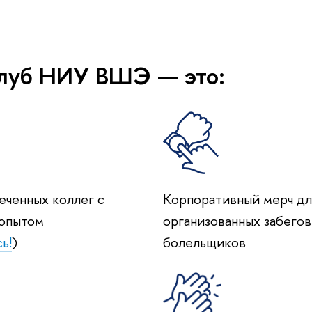
клуб НИУ ВШЭ — это:
ченных коллег с
Корпоративный мерч д
 опытом
организованных забегов
ь!
)
олельщико