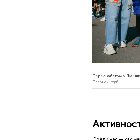
Перед забегом в Лужник
Беговой клу
Активност
Среди нас — как ма